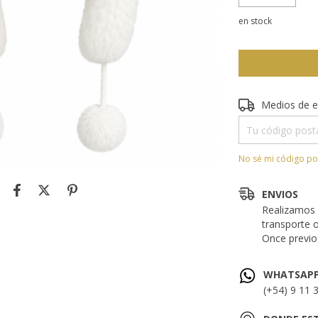
en stock
Entregas para el 
Medios de e
No sé mi código po
ENVIOS
Realizamos 
transporte 
Once previo 
WHATSAP
(+54) 9 11 