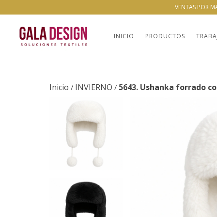
VENTAS POR M
INICIO
PRODUCTOS
TRABA
Inicio
INVIERNO
5643. Ushanka forrado con
/
/