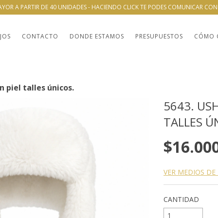
AYOR A PARTIR DE 40 UNIDADES - HACIENDO CLICK TE PODES COMUNICAR CO
JOS
CONTACTO
DONDE ESTAMOS
PRESUPUESTOS
CÓMO 
 piel talles únicos.
5643. US
TALLES Ú
$16.00
VER MEDIOS DE
CANTIDAD