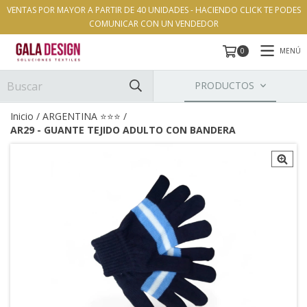
VENTAS POR MAYOR A PARTIR DE 40 UNIDADES - HACIENDO CLICK TE PODES
COMUNICAR CON UN VENDEDOR
MENÚ
0
PRODUCTOS
Inicio
/
ARGENTINA ⭐️⭐️⭐️
/
AR29 - GUANTE TEJIDO ADULTO CON BANDERA