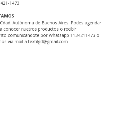
3421-1473
TAMOS
. Cdad. Autónoma de Buenos Aires. Podes agendar
ra conocer nuetros productos o recibir
nto comunicandote por Whatsapp 1134211473 o
nos via mail a
textilgd@gmail.com