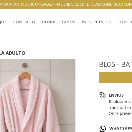
AYOR A PARTIR DE 40 UNIDADES - HACIENDO CLICK TE PODES COMUNICAR CO
JOS
CONTACTO
DONDE ESTAMOS
PRESUPUESTOS
CÓMO 
LLA ADULTO
BL05 - B
ENVIOS
Realizamos 
transporte 
Once previo 
WHATSAP