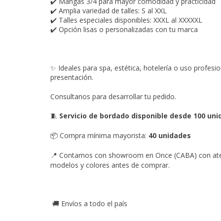
✔️ Mangas 3/4 para mayor comodidad y practicidad
✔️ Amplia variedad de talles: S al XXL
✔️ Talles especiales disponibles: XXXL al XXXXXL
✔️ Opción lisas o personalizadas con tu marca
✨ Ideales para spa, estética, hotelería o uso profesi
presentación.
Consultanos para desarrollar tu pedido.
Servicio de bordado disponible desde 100 un
🧵
Compra mínima mayorista:
40 unidades
📦
Contamos con showroom en Once (CABA) con atenc
📍
modelos y colores antes de comprar.
Envíos a todo el país
🚚