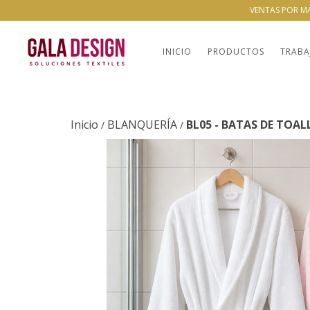
VENTAS POR M
INICIO
PRODUCTOS
TRABA
Inicio
BLANQUERÍA
BL05 - BATAS DE TOA
/
/