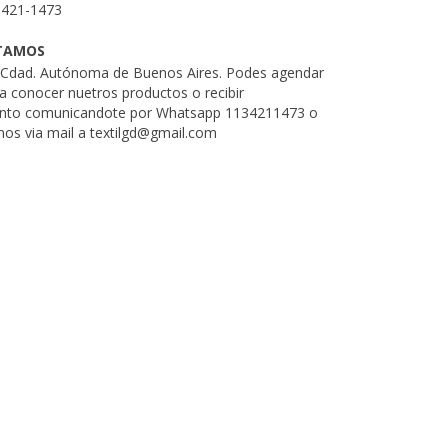
3421-1473
TAMOS
. Cdad. Autónoma de Buenos Aires. Podes agendar
ra conocer nuetros productos o recibir
nto comunicandote por Whatsapp 1134211473 o
nos via mail a
textilgd@gmail.com