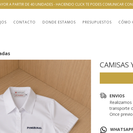
AYOR A PARTIR DE 40 UNIDADES - HACIENDO CLICK TE PODES COMUNICAR CO
JOS
CONTACTO
DONDE ESTAMOS
PRESUPUESTOS
CÓMO 
adas
CAMISAS
ENVIOS
Realizamos 
transporte 
Once previo 
WHATSAP