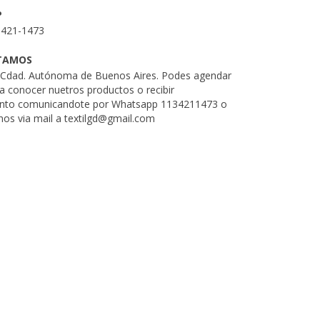
P
3421-1473
TAMOS
. Cdad. Autónoma de Buenos Aires. Podes agendar
ra conocer nuetros productos o recibir
nto comunicandote por Whatsapp 1134211473 o
nos via mail a
textilgd@gmail.com