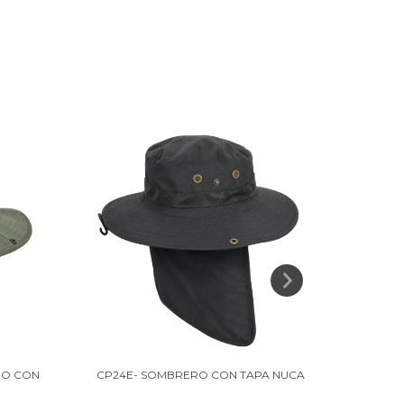
NO CON
CP24E- SOMBRERO CON TAPA NUCA
CP14 -