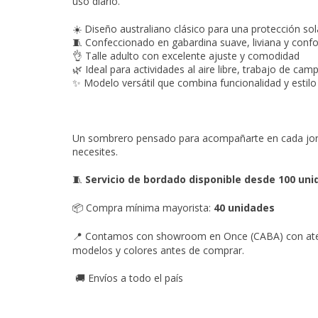
uso diario.
☀️ Diseño australiano clásico para una protección sol
🧵 Confeccionado en gabardina suave, liviana y confo
👌 Talle adulto con excelente ajuste y comodidad
🌿 Ideal para actividades al aire libre, trabajo de ca
✨ Modelo versátil que combina funcionalidad y estilo
Un sombrero pensado para acompañarte en cada jorn
necesites.
Servicio de bordado disponible desde 100 un
🧵
Compra mínima mayorista:
40 unidades
📦
Contamos con showroom en Once (CABA) con atenc
📍
modelos y colores antes de comprar.
Envíos a todo el país
🚚