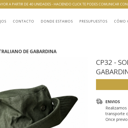
AYOR A PARTIR DE 40 UNIDADES - HACIENDO CLICK TE PODES COMUNICAR CO
JOS
CONTACTO
DONDE ESTAMOS
PRESUPUESTOS
CÓMO 
TRALIANO DE GABARDINA
CP32 - S
GABARDI
ENVIOS
Realizamos 
transporte 
Once previo 