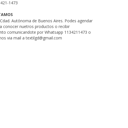
3421-1473
TAMOS
. Cdad. Autónoma de Buenos Aires. Podes agendar
ra conocer nuetros productos o recibir
nto comunicandote por Whatsapp 1134211473 o
nos via mail a
textilgd@gmail.com