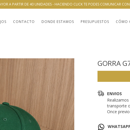
AYOR A PARTIR DE 40 UNIDADES - HACIENDO CLICK TE PODES COMUNICAR CO
JOS
CONTACTO
DONDE ESTAMOS
PRESUPUESTOS
CÓMO 
GORRA G
ENVIOS
Realizamos 
transporte 
Once previo 
WHATSAP