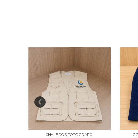
O
CHALECOS FOTOGRAFO.
GO