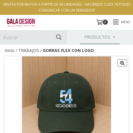
VENTAS POR MAYOR A PARTIR DE 40 UNIDADES - HACIENDO CLICK TE PODES
COMUNICAR CON UN VENDEDOR
MENÚ
0
PRODUCTOS
Inicio
/
TRABAJOS
/
GORRAS FLEX CON LOGO