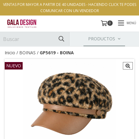
VENTAS POR MAYOR A PARTIR DE 40 UNIDADES - HACIENDO CLICK TE PODES
COMUNICAR CON UN VENDEDOR
MENÚ
0
PRODUCTOS
Inicio
/
BOINAS
/
GP5619 - BOINA
NUEVO