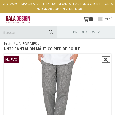
VENTAS POR MAYOR A PARTIR DE 40 UNIDADES - HACIENDO CLICK TE PODES
COMUNICAR CON UN VENDEDOR
MENÚ
0
PRODUCTOS
Inicio
/
UNIFORMES
/
UN39 PANTALÓN NÁUTICO PIED DE POULE
NUEVO