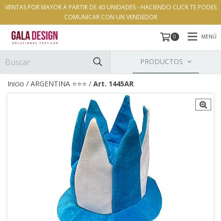
VENTAS POR MAYOR A PARTIR DE 40 UNIDADES - HACIENDO CLICK TE PODES
COMUNICAR CON UN VENDEDOR
MENÚ
0
PRODUCTOS
Inicio
/
ARGENTINA ⭐️⭐️⭐️
/
Art. 1445AR