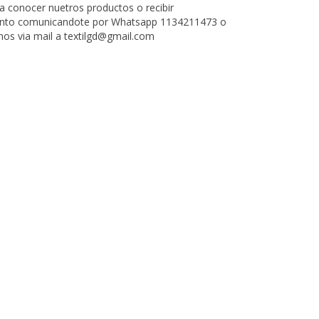
ra conocer nuetros productos o recibir
nto comunicandote por Whatsapp 1134211473 o
nos via mail a
textilgd@gmail.com