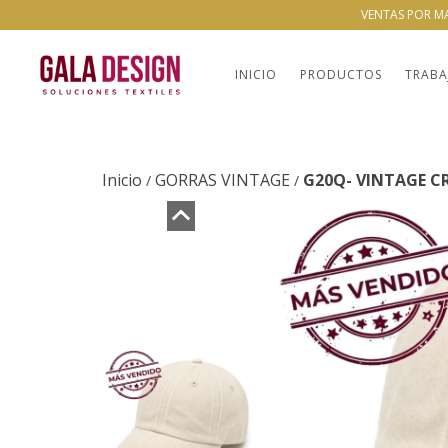
VENTAS POR M
INICIO
PRODUCTOS
TRABA
Inicio
GORRAS VINTAGE
G20Q- VINTAGE C
/
/