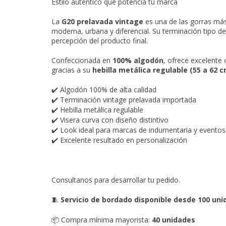
Estilo auténtico que potencia tu marca
La
G20 prelavada vintage
es una de las gorras más
moderna, urbana y diferencial. Su terminación tipo d
percepción del producto final.
Confeccionada en
100% algodón
, ofrece excelente
gracias a su
hebilla metálica regulable (55 a 62 c
Algodón 100% de alta calidad
✔️
Terminación vintage prelavada importada
✔️
Hebilla metálica regulable
✔️
Visera curva con diseño distintivo
✔️
Look ideal para marcas de indumentaria y eventos
✔️
Excelente resultado en personalización
✔️
Consultanos para desarrollar tu pedido.
Servicio de bordado disponible desde 100 un
🧵
Compra mínima mayorista:
40 unidades
📦