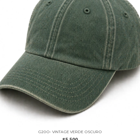
G20O- VINTAGE VERDE OSCURO
$5.500