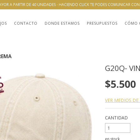
AYOR A PARTIR DE 40 UNIDADES - HACIENDO CLICK TE PODES COMUNICAR CO
JOS
CONTACTO
DONDE ESTAMOS
PRESUPUESTOS
CÓMO 
REMA
G20Q- VI
$5.500
VER MEDIOS DE
CANTIDAD
en stock