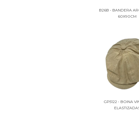
B26B - BANDERA AR
60X90CM
GP5122 - BOINA V
ELASTIZADA