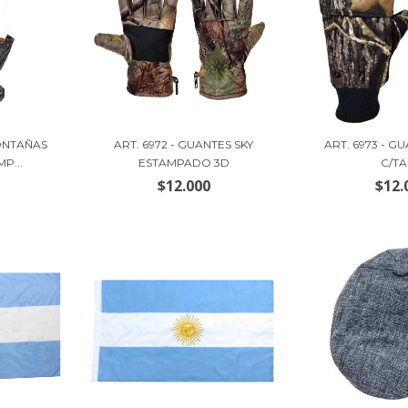
ONTAÑAS
ART. 6972 - GUANTES SKY
ART. 6973 - GU
P...
ESTAMPADO 3D
C/T
$12.000
$12.