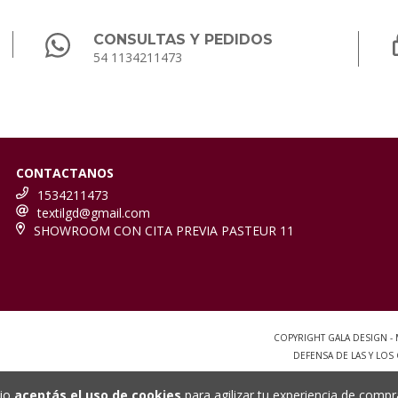
CONSULTAS Y PEDIDOS
54 1134211473
CONTACTANOS
1534211473
textilgd@gmail.com
SHOWROOM CON CITA PREVIA PASTEUR 11
COPYRIGHT GALA DESIGN -
DEFENSA DE LAS Y LO
tio
aceptás el uso de cookies
para agilizar tu experiencia de compr