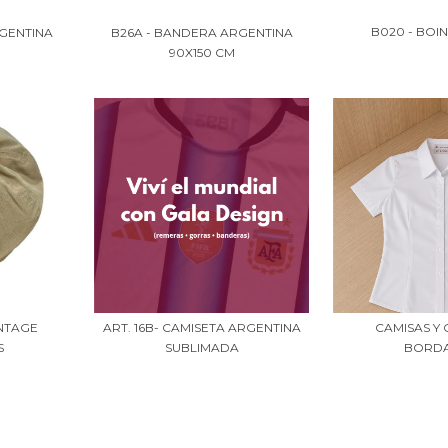
B020 - BOI
GENTINA
B26A - BANDERA ARGENTINA
90X150 CM
INTAGE
ART. 16B- CAMISETA ARGENTINA
CAMISAS Y
S
SUBLIMADA
BORD