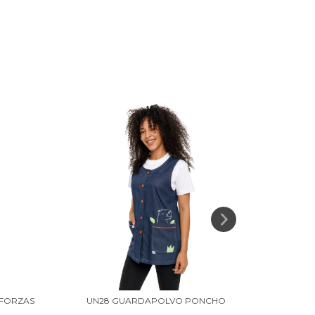
LFORZAS
UN28 GUARDAPOLVO PONCHO
UN31 P