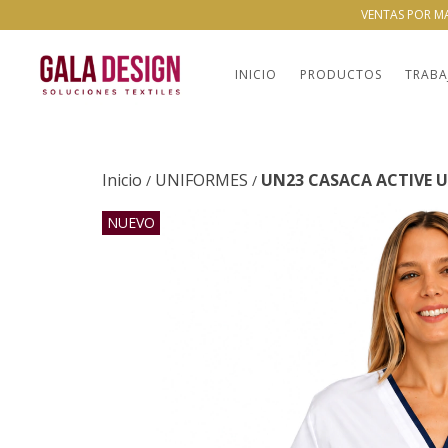
VENTAS POR M
INICIO
PRODUCTOS
TRABA
Inicio
UNIFORMES
UN23 CASACA ACTIVE U
/
/
NUEVO