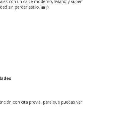
les con un calce moderno, liviano y súper
dad sin perder estilo.
💼🩺
idades
ión con cita previa, para que puedas ver