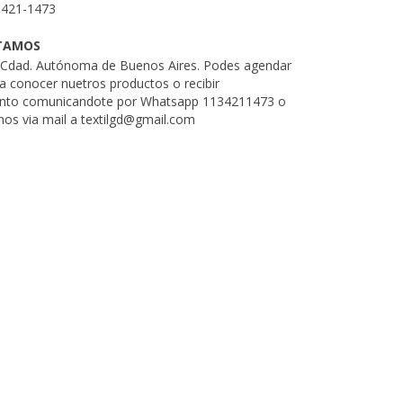
3421-1473
TAMOS
. Cdad. Autónoma de Buenos Aires. Podes agendar
ra conocer nuetros productos o recibir
nto comunicandote por Whatsapp 1134211473 o
nos via mail a
textilgd@gmail.com