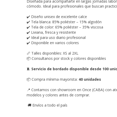
Diseñada para acompañarte en largas jornadas labora
cómodo. Ideal para profesionales que buscan practici
Diseño unisex de excelente calce
✔️
Tela blanca: 85% poliéster – 15% algodón
✔️
Tela de color: 65% poliéster – 35% viscosa
✔️
Liviana, fresca y resistente
✔️
Ideal para uso diario profesional
✔️
Disponible en varios colores
✔️
Talles disponibles: XS al 2XL
📏
Consultanos por stock y colores disponibles
📦
Servicio de bordado disponible desde 100 un
🧵
Compra mínima mayorista:
40 unidades
📦
Contamos con showroom en Once (CABA) con atenc
📍
modelos y colores antes de comprar.
Envíos a todo el país
🚚