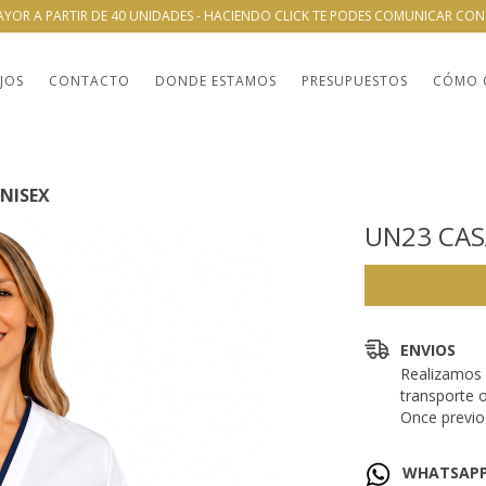
AYOR A PARTIR DE 40 UNIDADES - HACIENDO CLICK TE PODES COMUNICAR CO
JOS
CONTACTO
DONDE ESTAMOS
PRESUPUESTOS
CÓMO 
NISEX
UN23 CAS
ENVIOS
Realizamos 
transporte 
Once previo 
WHATSAP