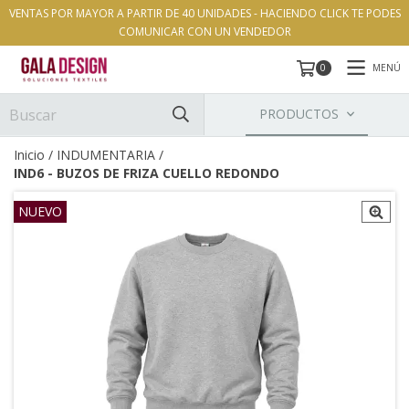
VENTAS POR MAYOR A PARTIR DE 40 UNIDADES - HACIENDO CLICK TE PODES
COMUNICAR CON UN VENDEDOR
MENÚ
0
PRODUCTOS
Inicio
/
INDUMENTARIA
/
IND6 - BUZOS DE FRIZA CUELLO REDONDO
NUEVO