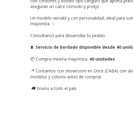
con cordones y bolsillo tipo canguro que aporta practi
aseguran un calce cómodo y prolijo.
Un modelo versátil y con personalidad, ideal para suma
mayorista.
✨
Consultanos para desarrollar tu pedido.
Servicio de bordado disponible desde 40 uni
🧵
Compra mínima mayorista:
40 unidades
📦
Contamos con showroom en Once (CABA) con atenc
📍
modelos y colores antes de comprar.
Envíos a todo el país
🚚