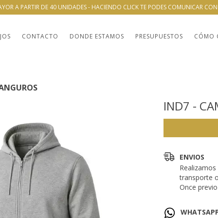
AYOR A PARTIR DE 40 UNIDADES - HACIENDO CLICK TE PODES COMUNICAR CO
JOS
CONTACTO
DONDE ESTAMOS
PRESUPUESTOS
CÓMO 
CANGUROS
IND7 - C
ENVIOS
Realizamos 
transporte 
Once previo 
WHATSAP