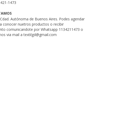
3421-1473
TAMOS
. Cdad. Autónoma de Buenos Aires. Podes agendar
ra conocer nuetros productos o recibir
nto comunicandote por Whatsapp 1134211473 o
nos via mail a
textilgd@gmail.com