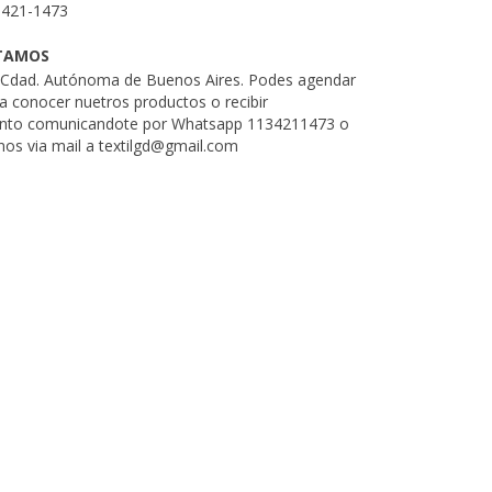
3421-1473
TAMOS
. Cdad. Autónoma de Buenos Aires. Podes agendar
ra conocer nuetros productos o recibir
nto comunicandote por Whatsapp 1134211473 o
nos via mail a
textilgd@gmail.com