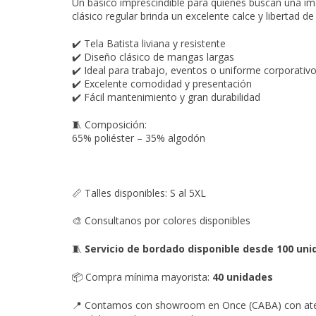
Un básico imprescindible para quienes buscan una ima
clásico regular brinda un excelente calce y libertad d
✔️ Tela Batista liviana y resistente
✔️ Diseño clásico de mangas largas
✔️ Ideal para trabajo, eventos o uniforme corporativ
✔️ Excelente comodidad y presentación
✔️ Fácil mantenimiento y gran durabilidad
🧵 Composición:
65% poliéster – 35% algodón
📏 Talles disponibles: S al 5XL
Consultanos por colores disponibles
🎨
Servicio de bordado disponible desde 100 un
🧵
Compra mínima mayorista:
40 unidades
📦
Contamos con showroom en Once (CABA) con atenc
📍