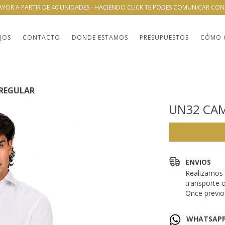
AYOR A PARTIR DE 40 UNIDADES - HACIENDO CLICK TE PODES COMUNICAR CO
JOS
CONTACTO
DONDE ESTAMOS
PRESUPUESTOS
CÓMO 
 REGULAR
UN32 CAM
ENVIOS
Realizamos 
transporte 
Once previo 
WHATSAP