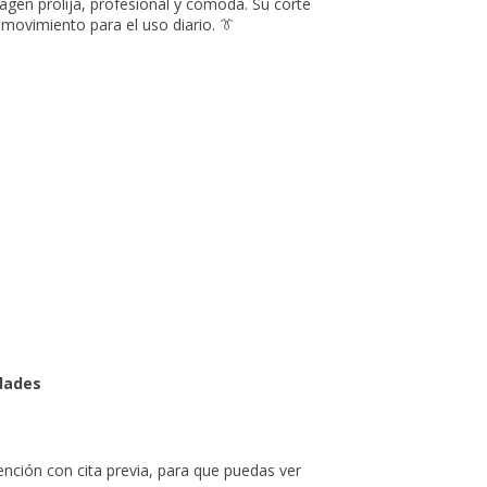
gen prolija, profesional y cómoda. Su corte
e movimiento para el uso diario. 👔
o
idades
ión con cita previa, para que puedas ver